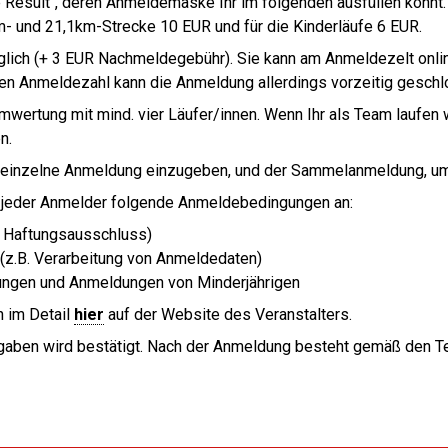
Result", deren Anmeldemaske Ihr im folgenden ausfüllen könnt.
km- und 21,1km-Strecke 10 EUR und für die Kinderläufe 6 EUR.
lich (+ 3 EUR Nachmeldegebühr). Sie kann am Anmeldezelt onlin
ten Anmeldezahl kann die Anmeldung allerdings vorzeitig gesch
wertung mit mind. vier Läufer/innen. Wenn Ihr als Team laufen w
n.
ne einzelne Anmeldung einzugeben, und der Sammelanmeldung, 
t jeder Anmelder folgende Anmeldebedingungen an:
. Haftungsausschluss)
z.B. Verarbeitung von Anmeldedaten)
gen und Anmeldungen von Minderjährigen
h im Detail
hier
auf der Website des Veranstalters.
ngaben wird bestätigt. Nach der Anmeldung besteht gemäß den 