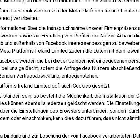
e Mitteilung an den Plattformbetreiber für die Zukunft widerrufen
ttform Facebook werden von der Meta Platforms Ireland Limited a
etc.) verarbeitet.
nformationen über die Inanspruchnahme unserer Firmenpräsenz a
cken sowie zur Erstellung von Profilen der Nutzer. Anhand dies
alb und außerhalb von Facebook interessenbezogen zu bewerben.
Meta Platforms Ireland Limited zudem die Daten mit dem jeweil
 Facebook werden die bei dieser Gelegenheit eingegebenen per
 bei uns gelöscht, sofern die Anfrage des Nutzers abschließen
ießenden Vertragsabwicklung, entgegenstehen.
tforms Ireland Limited ggf. auch Cookies gesetzt.
verstanden sein, so besteht die Möglichkeit, die Installation de
es können ebenfalls jederzeit gelöscht werden. Die Einstellung
t über die Einstellungen des Browsers unterbinden, sondern durc
indern oder einschränken, kann dies dazu führen, dass nicht säm
erbindung und zur Löschung der von Facebook verarbeiteten Daten