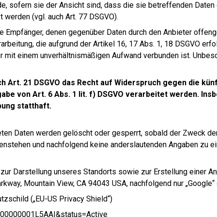
 sofern sie der Ansicht sind, dass die sie betreffenden Daten
 werden (vgl. auch Art. 77 DSGVO).
 alle Empfänger, denen gegenüber Daten durch den Anbieter offen
beitung, die aufgrund der Artikel 16, 17 Abs. 1, 18 DSGVO erfolg
der mit einem unverhältnismäßigen Aufwand verbunden ist. Unbes
ch Art. 21 DSGVO das Recht auf Widerspruch gegen die künf
be von Art. 6 Abs. 1 lit. f) DSGVO verarbeitet werden. Ins
ng statthaft.
iteten Daten werden gelöscht oder gesperrt, sobald der Zweck de
enstehen und nachfolgend keine anderslautenden Angaben zu e
zur Darstellung unseres Standorts sowie zur Erstellung einer An
rkway, Mountain View, CA 94043 USA, nachfolgend nur „Google“ 
tzschild („EU-US Privacy Shield“)
zt000000001L5AAI&status=Active