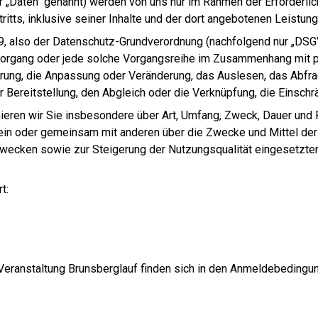
„Daten“ genannt) werden von uns nur im Rahmen der Erforderlic
ritts, inklusive seiner Inhalte und der dort angebotenen Leistung
9, also der Datenschutz-Grundverordnung (nachfolgend nur „DSGVO“
r Vorgang oder jede solche Vorgangsreihe im Zusammenhang mit
herung, die Anpassung oder Veränderung, das Auslesen, das Abfr
r Bereitstellung, den Abgleich oder die Verknüpfung, die Einsch
ieren wir Sie insbesondere über Art, Umfang, Zweck, Dauer und
in oder gemeinsam mit anderen über die Zwecke und Mittel der
zwecken sowie zur Steigerung der Nutzungsqualität eingesetzte
t:
Veranstaltung Brunsberglauf finden sich in den Anmeldebedingun